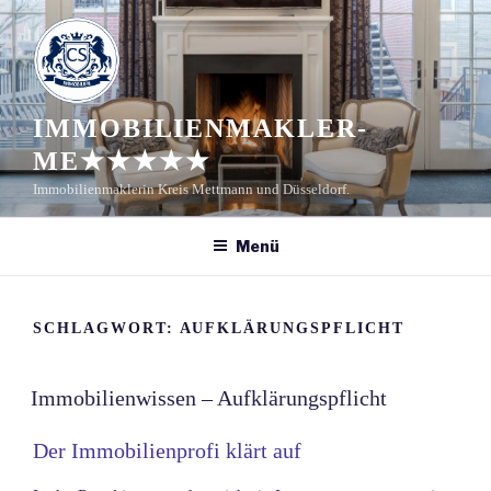
Zum
Inhalt
springen
IMMOBILIENMAKLER-
ME★★★★★
Immobilienmaklerin Kreis Mettmann und Düsseldorf.
Menü
SCHLAGWORT:
AUFKLÄRUNGSPFLICHT
Immobilienwissen – Aufklärungspflicht
Der Immobilienprofi klärt auf