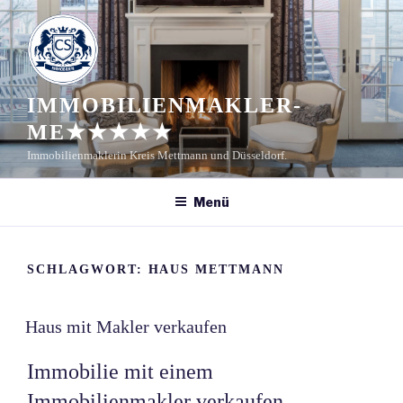
Zum
Inhalt
springen
IMMOBILIENMAKLER-
ME★★★★★
Immobilienmaklerin Kreis Mettmann und Düsseldorf.
Menü
SCHLAGWORT:
HAUS METTMANN
Haus mit Makler verkaufen
Immobilie mit einem
Immobilienmakler verkaufen