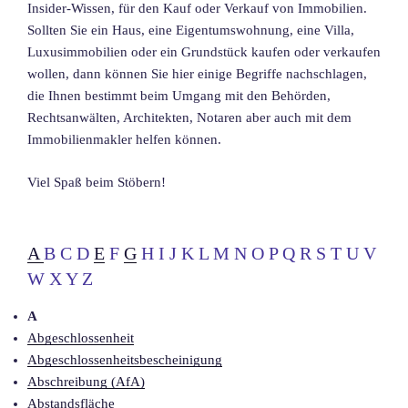
Insider-Wissen, für den Kauf oder Verkauf von Immobilien.
Sollten Sie ein Haus, eine Eigentumswohnung, eine Villa,
Luxusimmobilien oder ein Grundstück kaufen oder verkaufen
wollen, dann können Sie hier einige Begriffe nachschlagen,
die Ihnen bestimmt beim Umgang mit den Behörden,
Rechtsanwälten, Architekten, Notaren aber auch mit dem
Immobilienmakler helfen können.
Viel Spaß beim Stöbern!
A
B C D
E
F
G
H I J K L M N O P Q R S T U V
W X Y Z
A
Abgeschlossenheit
Abgeschlossenheitsbescheinigung
Abschreibung (AfA)
Abstandsfläche