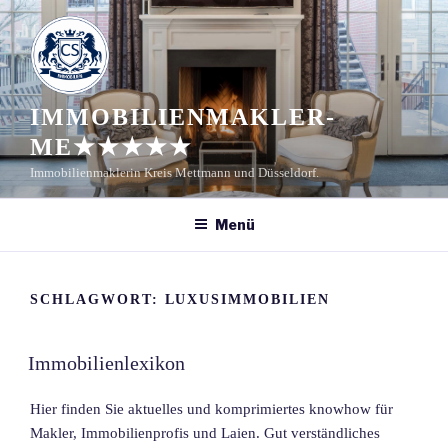
Zum
Inhalt
springen
IMMOBILIENMAKLER-
ME★★★★★
Immobilienmaklerin Kreis Mettmann und Düsseldorf.
Menü
SCHLAGWORT:
LUXUSIMMOBILIEN
Immobilienlexikon
Hier finden Sie aktuelles und komprimiertes knowhow für
Makler, Immobilienprofis und Laien. Gut verständliches