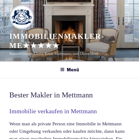
Zum
Inhalt
springen
IMMOBILIENMAKLER-
ME★★★★★
Immobilienmaklerin Kreis Mettmann und Düsseldorf.
Menü
Bester Makler in Mettmann
Immobilie verkaufen in Mettmann
Wenn man als private Person eine Immobilie in Mettmann
oder Umgebung verkaufen oder kaufen möchte, dann kann
man einen geschulten Immobilienmakler hinzuziehen. Ein