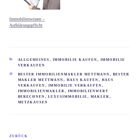
Immobilienwissen –
Aufklärungspflicht
KATEGORIEN
ALLGEMEINES
,
IMMOBILIE KAUFEN
,
IMMOBILIE
VERKAUFEN
SCHLAGWÖRTER
BESTER IMMOBILIENMAKLER METTMANN
,
BESTER
MAKLER METTMANN
,
HAUS KAUFEN
,
HAUS
VERKAUFEN
,
IMMOBILIE VERKAUFEN
,
IMMOBILIENMAKLER
,
IMMOBILIENWERT
BERECHNEN
,
LUXUSIMMOBILIE
,
MAKLER
,
METZKAUSEN
Beitragsnavigation
Vorheriger
ZURÜCK